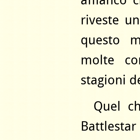
affianco 
riveste u
questo m
molte co
stagioni de
Quel ch
Battlesta