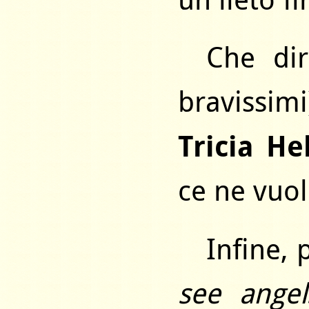
un lieto fi
Che dir
bravissimi
Tricia He
ce ne vuol
Infine, 
see angel