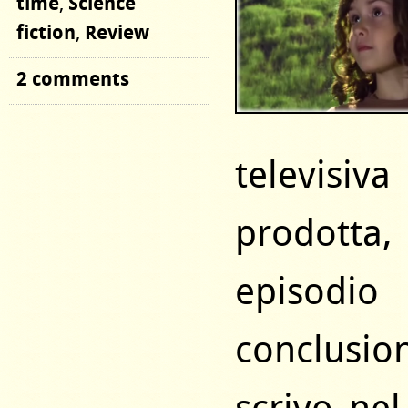
time
Science
,
fiction
Review
,
2 comments
televisi
prodotta,
episodio
conclusio