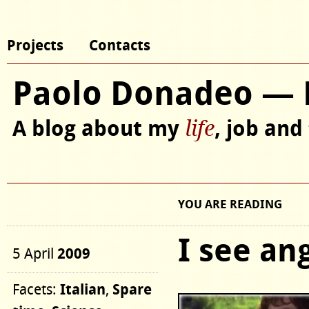
Projects
Contacts
Paolo Donadeo — 
A blog about my
, job and
life
YOU ARE READING
I see ang
2009
5 April
Italian
Spare
Facets:
,