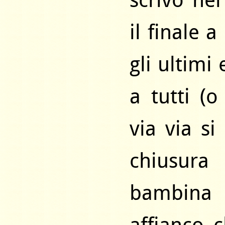
scrivo ne
il finale 
gli ultimi
a tutti (o
via via s
chiusura
bambina 