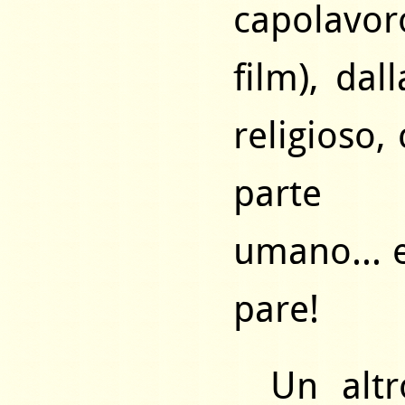
capolavo
film), da
religioso
parte in
umano… e
pare!
Un altr