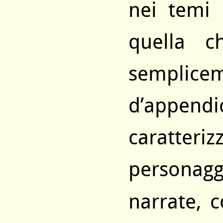
nei temi 
quella c
sempli
d’app
caratter
personagg
narrate, 