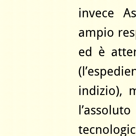
invece A
ampio res
ed è atte
(l’espedie
indizio),
l’assolut
tecnolog